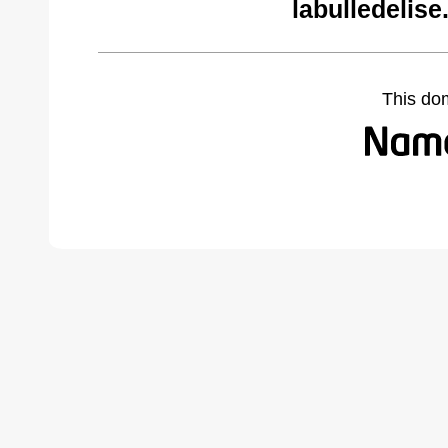
labulledelis
This do